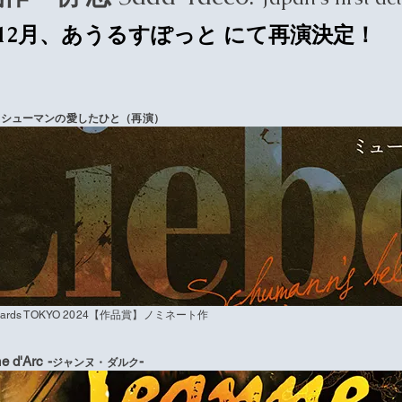
6年12月、あうるすぽっと にて再演決定！
e
シューマンの愛したひと（再演）
Awards TOKYO 2024【作品賞】ノミネート作
e d'Arc -
-
ジャンヌ・ダルク