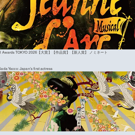
al Awards TOKYO 2026【大賞】【作品賞】【新人賞】 ノミネート
Sada Yacco: Japan's first actress