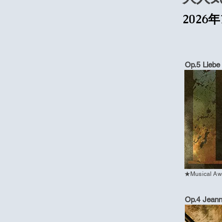
202
Op.5 Lieb
★Musical 
Op.4 Jeann